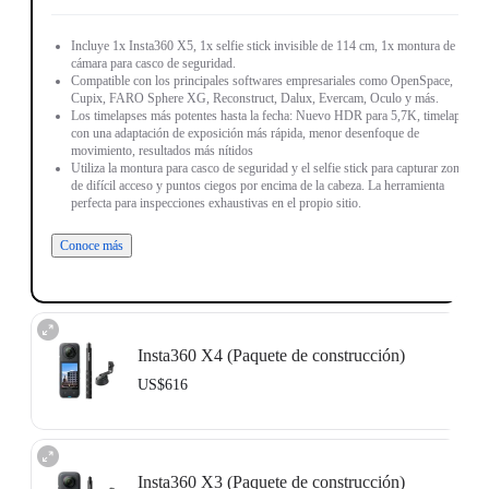
Incluye 1x Insta360 X5, 1x selfie stick invisible de 114 cm, 1x montura de
cámara para casco de seguridad.
Compatible con los principales softwares empresariales como OpenSpace,
Cupix, FARO Sphere XG, Reconstruct, Dalux, Evercam, Oculo y más.
Los timelapses más potentes hasta la fecha: Nuevo HDR para 5,7K, timelapse
con una adaptación de exposición más rápida, menor desenfoque de
movimiento, resultados más nítidos
Utiliza la montura para casco de seguridad y el selfie stick para capturar zonas
de difícil acceso y puntos ciegos por encima de la cabeza. La herramienta
perfecta para inspecciones exhaustivas en el propio sitio.
Conoce más
Insta360 X4 (Paquete de construcción)
US$616
Incluye 1x Insta360 X4, 1x selfie stick invisible de 114 cm, 1x montura de
cámara para casco de seguridad.
Insta360 X3 (Paquete de construcción)
Compatible con los principales softwares empresariales como OpenSpace,