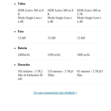
Vídeo
HDR Activo 360 en 8
HDR Activo 360 en 8
HDR Activo 360 en 
K 

K 

5.7K

Modo Single-Lens e
Modo Single-Lens e
Modo Single-Lens e
n 4K
n 4K
n 4K
Foto
72 MP
72 MP
72 MP
Batería
2400mAh
2290 mAh
1800 mAh
Duración
185 minutos - 5.7K2
135 minutos - 5.7K@
81 minutos - 5.7K@3
4fps in Endurance M
30fps
0fps
ode
Ver una comparación más detallada