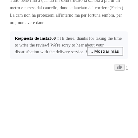
Tutto bene fino a quando mi sono trovato la scatola a più di un 
metro e mezzo dal cancello, dunque lanciato dal corriere (Fedex).

La cam non ha protezioni all'interno ma per fortuna sembra, per 
Respuesta de Insta360
：
Hi there, thanks for taking the time 
to write the review! We're sorry to hear about your 
... Mostrar más
dissatisfaction with the delivery service. We will provide 
feedback to the relevant courier company regarding this 
issue. Please feel free to contact us at 
1
ecommerce@insta360.com if you have any other concerns or 
need further assistance.