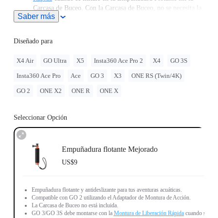
Carcasa de Buceo. Con la Carcasa de Buceo, no se necesita la
Saber más
Montura de Liberación Rápida.
Cuando montes la GO 3/3S/Ultra en un Empuñadura Flotante
sin Funda de Buceo, deberás utilizar una Montura Magnética
Diseñado para
de Liberación Rápida. Si el GO 3/3S/Ultra se utiliza con una
Funda de Buceo, no se necesita una Montura Magnética de
X4 Air
GO Ultra
X5
Insta360 Ace Pro 2
X4
GO 3S
Liberación Rápida.
Insta360 Ace Pro
Ace
GO 3
X3
ONE RS (Twin/4K)
GO 2
ONE X2
ONE R
ONE X
Seleccionar Opción
Empuñadura flotante Mejorado
US$9
Empuñadura flotante y antideslizante para tus aventuras acuáticas.
Compatible con GO 2 utilizando el Adaptador de Montura de Acción.
La Carcasa de Buceo no está incluida.
GO 3/GO 3S debe montarse con la
Montura de Liberación Rápida
cuando se