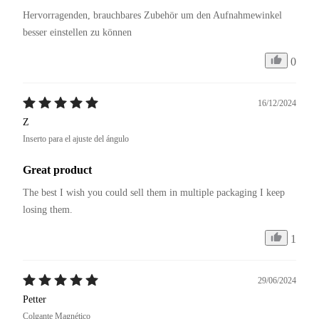
Hervorragenden, brauchbares Zubehör um den Aufnahmewinkel 
besser einstellen zu können
0
16/12/2024
Z
Inserto para el ajuste del ángulo
Great product
The best I wish you could sell them in multiple packaging I keep 
losing them.
1
29/06/2024
Petter
Colgante Magnético