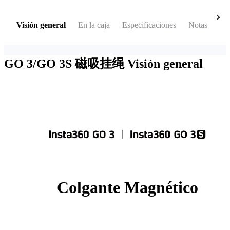
Visión general
En la caja
Especificaciones
Notas
Op
GO 3/GO 3S 磁吸挂绳
Visión general
Colgante Magnético