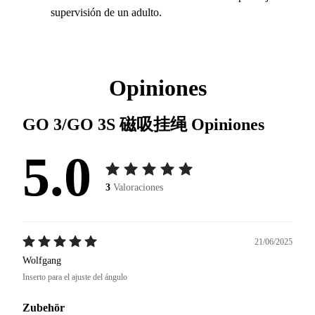
supervisión de un adulto.
Opiniones
GO 3/GO 3S 磁吸挂绳
Opiniones
5.0
3
Valoraciones
21/06/2025
Wolfgang
Inserto para el ajuste del ángulo
Zubehör