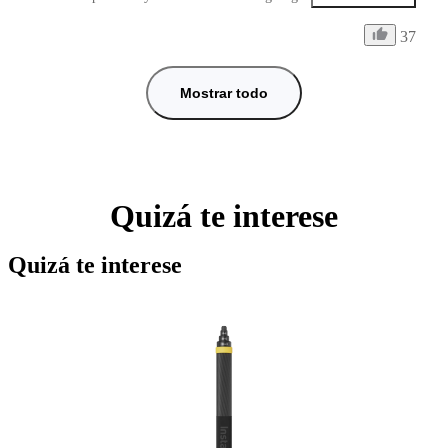
allows me to video my friends, the environment arround me, and 
37
my self also all at the same time depending on if I use Unicorn or 
Ponytail mount.

Mostrar todo
One annoying thing is that the 1/4 thread nut that is used to lock 
onto the Mount Adapter is very hard to tighten enough, and unlike 
the Mount Adapter Screws (which do have a tightening tool), it 
doesn't have a tightening tool.

Quizá te interese
Supplying this with a tightening tool would make it perfect 9/10.

Quizá te interese
Another issue is how low you can get the mount to angle down 
from the helmet to adjust the stitch line positioning.

If this was fixed it would be a 11/10.

Overall I would recommend for people looking to get 360 footage 
in this way as it gives great perspective. 