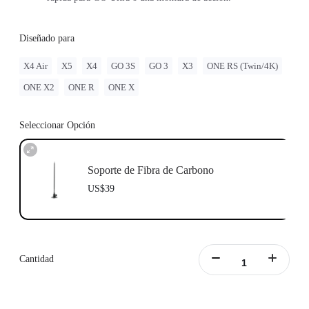
Diseñado para
X4 Air
X5
X4
GO 3S
GO 3
X3
ONE RS (Twin/4K)
ONE X2
ONE R
ONE X
Seleccionar Opción
Soporte de Fibra de Carbono
US$39
Cantidad