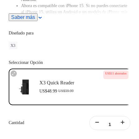
Ahora es compatible con iPhone 15. Si no puedes conectarte
al iPhone 15, utiliza un Android o un modelo de iPhone más
Saber más
antiguo (14 o anterior) para actualizar el firmware del Quick
Reader a la última versión y actualizar el firmware de la X3 a
la versión 1.0.87 o superior.
Diseñado para
X3
Seleccionar Opción
US$11 ahorrados
X3 Quick Reader
US$48.99
US$59.99
Cantidad