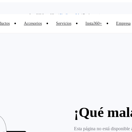
Insta360 Luna Ultra |
Ya disponible
| Envío gratuito
Insta360 Luna Ultra |
Ya disponible
| Envío gratuito
ductos
Accesorios
Servicios
Insta360+
Empresa
¡Qué mala
Esta página no está disponible 