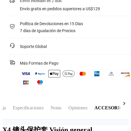
Envío estimado en 2 días.
Envío gratis en pedidos superiores a US$129
Política de Devoluciones en 15 Días
7 días de Igualación de Precios
Soporte Global
Más Formas de Pago
caja
Especificaciones
Notas
Opiniones
ACCESORIOS
X4 镜头保护套
Visión general