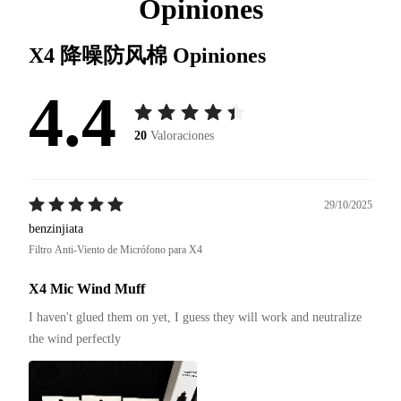
Opiniones
X4 降噪防风棉
Opiniones
4.4
20
Valoraciones
29/10/2025
benzinjiata
Filtro Anti-Viento de Micrófono para X4
X4 Mic Wind Muff
I haven't glued them on yet, I guess they will work and neutralize 
the wind perfectly