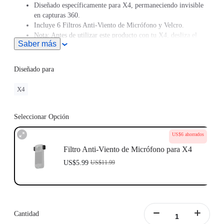
Diseñado específicamente para X4, permaneciendo invisible
en capturas 360.
Incluye 6 Filtros Anti-Viento de Micrófono y Velcro.
Nota: Antes de utilizar este producto con tu X4, desliza el
Saber más
dedo hacia abajo en la pantalla táctil de la cámara, toca el
icono de Ajustes de Audio y elige Reducción Activa de
Viento.
Diseñado para
Este producto no puede usarse con la Carcasa de Accesorios
para Insta360 X4.
X4
Seleccionar Opción
US$6 ahorrados
Filtro Anti-Viento de Micrófono para X4
US$5.99
US$11.99
Cantidad