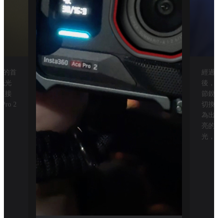
我們的首
經過日夜
低光
後，
直接
節銳
ro 2
切換至
為出
亮的
光，A