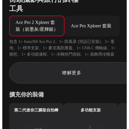
工具
Ace Pro 2 Xplorer 套
Ace Pro Xplorer 套裝
裝（岩墨灰/星輝銀）
包含 1× Insta360 Ace Pro 2、1× 防風罩 (預設已安裝)、1× 電
池、1× 標準支架、1× 麥克風防塵蓋、1× USB-C 傳輸線、1× 
握把、1× 多功能邊框、1× 冷靴快門按鈕、1× 裝飾用冷靴蓋 
和 1× 手腕帶。
瞭解更多
擴充你的裝備
第二代迷你三腳架自拍棒
多功能支架