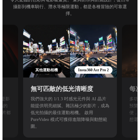
攝影到機車騎行、潛水等極限運動，都是各種冒險的可靠選
擇。
其他運動相機
Insta360 Ace Pro 2
無可匹敵的低光清晰度
每
，是影
我們強大的 1/1.3 吋感光元件與 AI 晶片
多功
豔的
能提供明亮細膩、雜訊極少的影片，成為
預覽
影片都
低光拍攝的最佳運動相機。 啟用
便，
PureVideo 模式可獲得進階降噪與動態範
想選
圍。