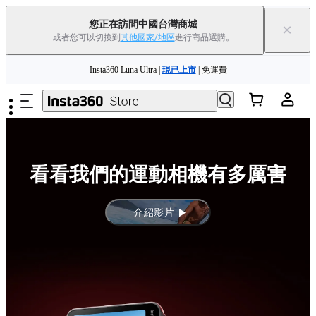
您正在訪問中國台灣商城
×
或者您可以切換到
其他國家/地區
進行商品選購。
88父親節優惠 | 精選商品低至
85
折 |
立即選購
跳至主要內容
Insta360 Luna Ultra |
現已上市
| 免運費
舊機換新機，享現金回饋或優惠券
|
了解更多
88父親節優惠 | 精選商品低至
85
折 |
立即選購
看看我們的運動相機有多厲害
介紹影片