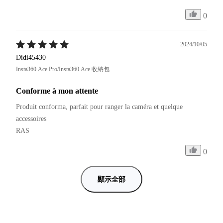
0
2024/10/05
Didi45430
Insta360 Ace Pro/Insta360 Ace 收納包
Conforme à mon attente
Produit conforma, parfait pour ranger la caméra et quelque 
accessoires

RAS
0
顯示全部