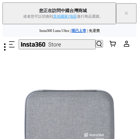
您正在訪問中國台灣商城
×
或者您可以切換到
其他國家/地區
進行商品選購。
跳至主要內容
Insta360 Luna Ultra |
現已上市
| 免運費
舊機換新機，享現金回饋或優惠券
|
了解更多