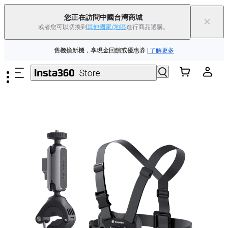
88父親節優惠 | 精選商品低至
85
折 |
立即選購
您正在訪問中國台灣商城
×
或者您可以切換到
其他國家/地區
進行商品選購。
Insta360 Luna Ultra |
現已上市
| 免運費
跳至主要內容
舊機換新機，享現金回饋或優惠券
|
了解更多
88父親節優惠 | 精選商品低至
85
折 |
立即選購