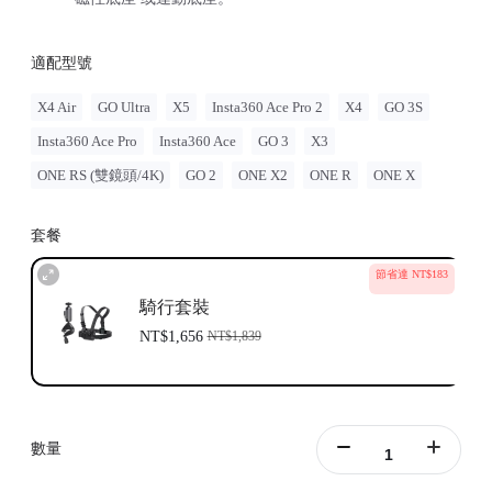
適配型號
X4 Air
GO Ultra
X5
Insta360 Ace Pro 2
X4
GO 3S
Insta360 Ace Pro
Insta360 Ace
GO 3
X3
ONE RS (雙鏡頭/4K)
GO 2
ONE X2
ONE R
ONE X
套餐
節省達 NT$183
騎行套裝
NT$1,656
NT$1,839
數量