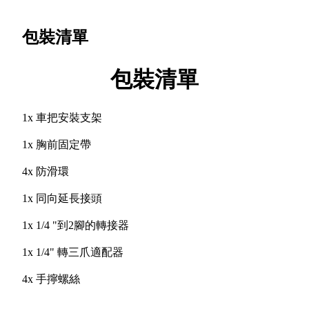
包裝清單
包裝清單
1x 車把安裝支架
1x 胸前固定帶
4x 防滑環
1x 同向延長接頭
1x 1/4 "到2腳的轉接器
1x 1/4" 轉三爪適配器
4x 手擰螺絲