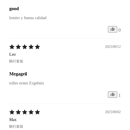
good
bonito y buena calidad 
0
2025/09/12
Leo
騎行套裝
Megageil
tolles erstes Ergebnis
1
2025/09/02
Max
騎行套裝