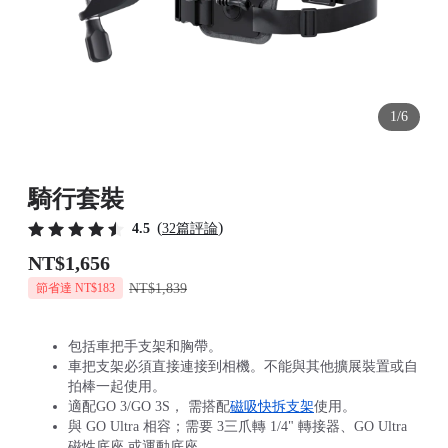
1/6
騎行套裝
(
)
4.5
32篇評論
NT$1,656
NT$1,839
節省達 NT$183
包括車把手支架和胸帶。
車把支架必須直接連接到相機。不能與其他擴展裝置或自
拍棒一起使用。
適配GO 3/GO 3S， 需搭配
磁吸快拆支架
使用。
與 GO Ultra 相容；需要 3三爪轉 1/4" 轉接器、GO Ultra
磁性底座 或運動底座。