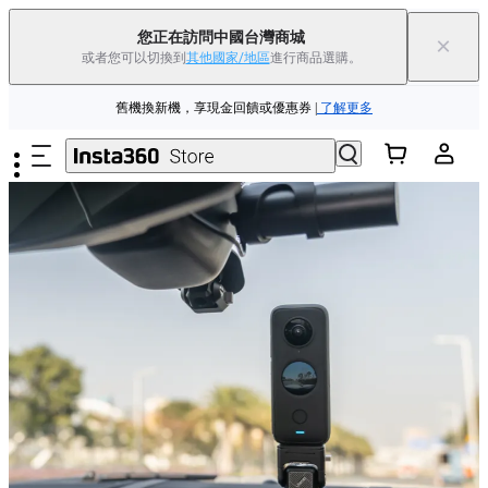
88父親節優惠 | 精選商品低至
85
折 |
立即選購
您正在訪問中國台灣商城
×
或者您可以切換到
其他國家/地區
進行商品選購。
Insta360 Luna Ultra |
現已上市
| 免運費
跳至主要內容
舊機換新機，享現金回饋或優惠券
|
了解更多
88父親節優惠 | 精選商品低至
85
折 |
立即選購