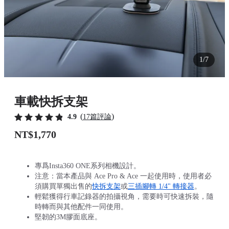
1/7
車載快拆支架
(
)
4.9
17篇評論
NT$1,770
專爲Insta360 ONE系列相機設計。
注意：當本產品與 Ace Pro & Ace 一起使用時，使用者必
須購買單獨出售的
快拆支架
或
三插腳轉 1/4" 轉接器
。
輕鬆獲得行車記錄器的拍攝視角，需要時可快速拆裝，隨
時轉而與其他配件一同使用。
堅韌的3M膠面底座。