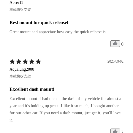
Abrer11
車載快拆支架
Best mount for quick release!
Great mount and appreciate how easy the quick release is!
0
2025/09/02
Aqualung2000
車載快拆支架
Excellent dash mount!
Excellent mount. I had one on the dash of my vehicle for almost a 
year and it's holding up great. I like it so much, I bought another 
for our other car. If you need a dash mount, just get it, you'll love 
it.
2