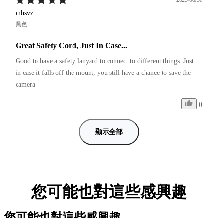
mhsvz
黑色
Great Safety Cord, Just In Case...
Good to have a safety lanyard to connect to different things. Just 
in case it falls off the mount, you still have a chance to save the 
camera. 
0
顯示全部
您可能也對這些感興趣
您可能也對這些感興趣