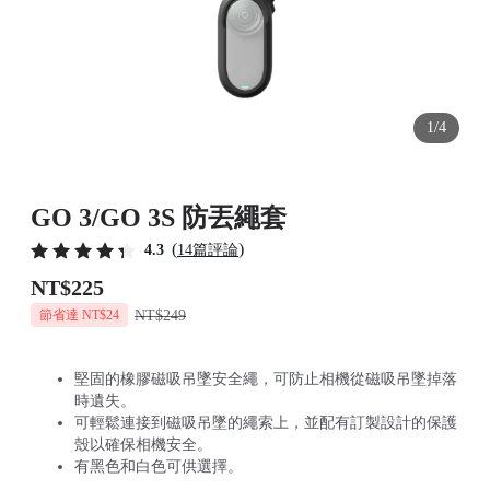
1/4
GO 3/GO 3S 防丟繩套
(
)
4.3
14篇評論
NT$225
NT$249
節省達 NT$24
堅固的橡膠磁吸吊墜安全繩，可防止相機從磁吸吊墜掉落
時遺失。
可輕鬆連接到磁吸吊墜的繩索上，並配有訂製設計的保護
殼以確保相機安全。
有黑色和白色可供選擇。