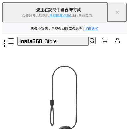
88父親節優惠 | 精選商品低至
85
折 |
立即選購
您正在訪問中國台灣商城
×
或者您可以切換到
其他國家/地區
進行商品選購。
Insta360 Luna Ultra |
現已上市
| 免運費
跳至主要內容
舊機換新機，享現金回饋或優惠券
|
了解更多
88父親節優惠 | 精選商品低至
85
折 |
立即選購