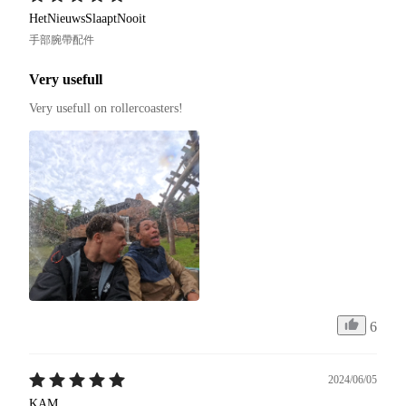
HetNieuwsSlaaptNooit
手部腕帶配件
Very usefull
Very usefull on rollercoasters!
6
2024/06/05
KAM