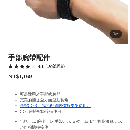
1/6
手部腕帶配件
(
)
4.1
16篇評論
NT$1,169
可靈活用於手部或腕部
完美的捕捉全方面運動視角
適配GO 3， 需搭配磁吸快拆支架使用。
GO 2需搭配轉接框使用
包括：1x 腕帶、1x 手帶、1x 支架，1x 1/4" 拇指螺絲，1x
1/4" 相機轉接件