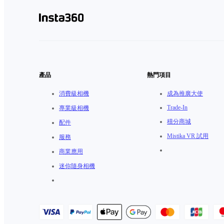
產品
熱門項目
消費級相機
成為推廣大使
Trade-In
專業級相機
積分商城
配件
Mistika VR 試用
服務
商業應用
迷你隨身相機