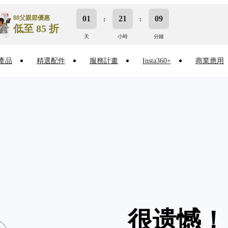
88父親節優惠
01
21
09
低至 85 折
天
小時
分鐘
產品
精選配件
服務計畫
Insta360+
商業應用
很遗憾！