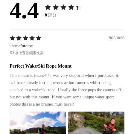
4.4
8
評分
2023/10/03
ucantafordme
X3 水上運動繩索支架
Perfect Wake/Ski Rope Mount
This mount is insane!!! I was very skeptical when I purchased it, 
as I have already lost numerous action cameras whilst being 
attached to a wake/ski rope. Usually the force pops the camera off, 
but not with this mount. If you want some unique water sport 
photos this is a no brainer must have!!