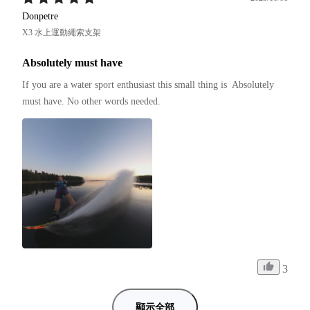
Donpetre
X3 水上運動繩索支架
Absolutely must have
If you are a water sport enthusiast this small thing is  Absolutely 
must have. No other words needed.
3
顯示全部