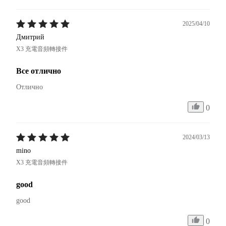
2025/04/10
Дмитрий
X3 充電音頻轉接件
Все отлично
Отлично
0
2024/03/13
mino
X3 充電音頻轉接件
good
good 
0