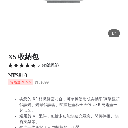
1/4
X5 收納包
(
)
5
4篇評論
NT$810
NT$899
節省達 NT$89
與您的 X5 相機緊密貼合，可單獨使用或與標準/高級鏡頭
保護鏡、鏡頭保護套、熱握把蓋和全天候 USB 充電蓋一
起安裝。
適用於 X5 配件，包括多功能快速充電盒、閃傳伴侶、快
拆支架等。
包含一條用於固定自拍棒的安全帶。