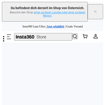
erfahren
Du befindest dich derzeit im Shop von Österreich.
×
Besuche den Shop
eines anderen Landes oder einer anderen
Region
.
Need shopping help? |
Chat with our experts now!
Zum Hauptinhalt springen
Insta360 Luna Ultra |
Jetzt erhältlich
| Gratis Versand