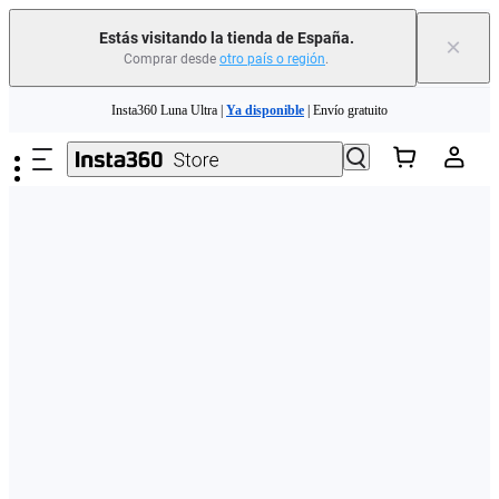
Estás visitando la tienda de España.
×
Comprar desde
otro país o región
.
Need shopping help? |
Chat with our experts now!
Saltar al contenido principal
Insta360 Luna Ultra |
Ya disponible
| Envío gratuito