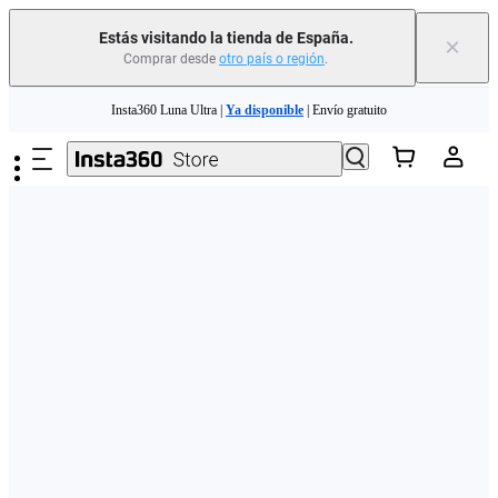
Estás visitando la tienda de España.
×
Comprar desde
otro país o región
.
Need shopping help? |
Chat with our experts now!
Saltar al contenido principal
Insta360 Luna Ultra |
Ya disponible
| Envío gratuito