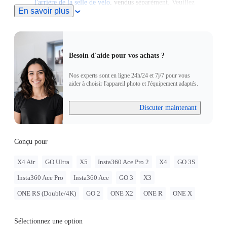
l'arrière de la selle de vélo
, vendus séparément. Veuillez
En savoir plus
visiter leurs pages respectives sur notre boutique pour les
acheter.
Besoin d'aide pour vos achats ?
Nos experts sont en ligne 24h/24 et 7j/7 pour vous
aider à choisir l'appareil photo et l'équipement adaptés.
Discuter maintenant
Conçu pour
X4 Air
GO Ultra
X5
Insta360 Ace Pro 2
X4
GO 3S
Insta360 Ace Pro
Insta360 Ace
GO 3
X3
ONE RS (Double/4K)
GO 2
ONE X2
ONE R
ONE X
Sélectionnez une option