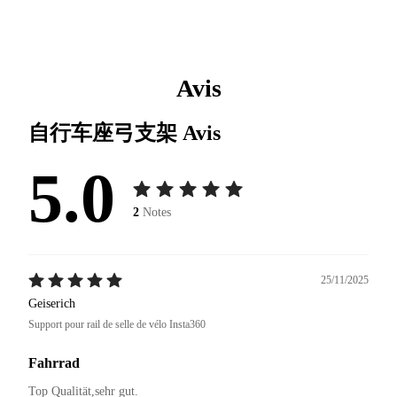
Avis
自行车座弓支架
Avis
5.0
2
Notes
25/11/2025
Geiserich
Support pour rail de selle de vélo Insta360
Fahrrad
Top Qualität,sehr gut.