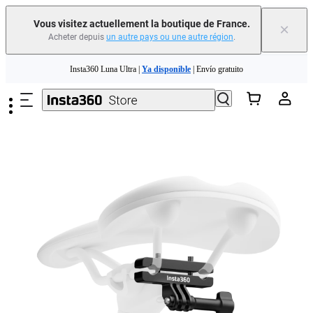
Vous visitez actuellement la boutique de France.
×
Acheter depuis
un autre pays ou une autre région
.
Passer au contenu principal
Insta360 Luna Ultra |
Ya disponible
| Envío gratuito
Échangez votre ancien appareil et recevez de l'argent pour votre nouvel achat.｜
En savoir plus
Need shopping help? |
Chat with our experts now!
Insta360 Luna Ultra |
Ya disponible
| Envío gratuito