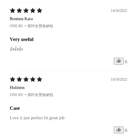
14/10/2022
Rosmea.Kara
ONE RS 一英吋全景收納包
Very useful
👍👍👍
6
14/10/2022
Holiness
ONE RS 一英吋全景收納包
Case
Love it just perfect fit great job 
0