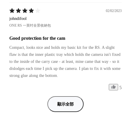
02/02/2023
johndifool
ONE RS 一英吋全景收納包
Good protection for the cam
Compact, looks nice and holds my basic kit for the RS. A slight 
flaw is that the inner plastic tray which holds the camera isn't fixed 
to the inside of the carry case - at least, mine came that way - so it 
dislodges each time I pick up the camera. I plan to fix it with some 
strong glue along the bottom.
5
顯示全部