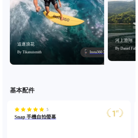
河上滑翔
追逐浪花
By
Daniel Falc
By
Tikanuismith
Insta360 X5
基本配件
5
Snap 手機自拍螢幕