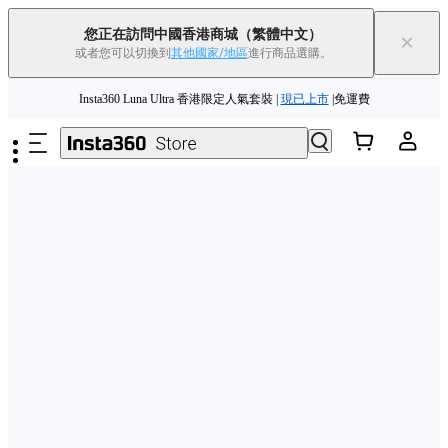
Insta360 Luna Ultra |
現已上市
| 免運費
您正在訪問中國香港商城
（繁體中文）
×
或者您可以切換到
其他國家/地區
進行商品選購。
舊機換新機，享現金回饋或優惠券
|
了解更多
跳至主要內容
Insta360 Luna Ultra 香港限定人氣套裝 |
現已上市
|免運費