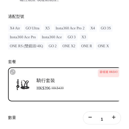
適配型號
X4 Air
GO Ultra
X5
Insta360 Ace Pro 2
X4
GO 3S
Insta360 Ace Pro
Insta360 Ace
GO 3
X3
ONE RS (雙鏡頭/4K)
GO 2
ONE X2
ONE R
ONE X
套餐
節省達 HK$43
騎行套裝
HK$396
HK$439
數量