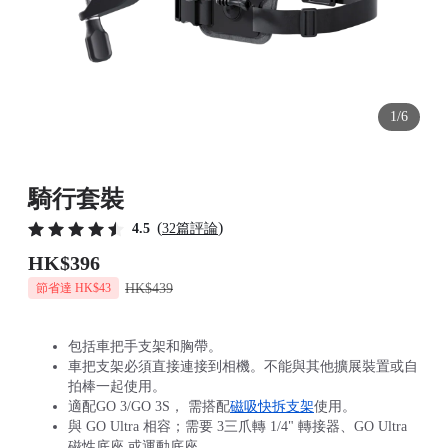
1/6
騎行套裝
(
)
4.5
32篇評論
HK$396
HK$439
節省達 HK$43
包括車把手支架和胸帶。
車把支架必須直接連接到相機。不能與其他擴展裝置或自
拍棒一起使用。
適配GO 3/GO 3S， 需搭配
磁吸快拆支架
使用。
與 GO Ultra 相容；需要 3三爪轉 1/4" 轉接器、GO Ultra
磁性底座 或運動底座。