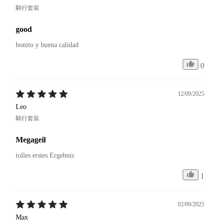
騎行套裝
good
bonito y buena calidad 
0
12/09/2025
Leo
騎行套裝
Megageil
tolles erstes Ergebnis
1
02/09/2025
Max