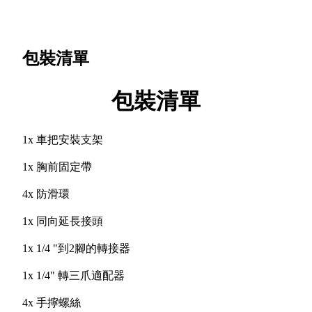
包裝清單
包裝清單
1x 車把安裝支架
1x 胸前固定帶
4x 防滑環
1x 同向延長接頭
1x 1/4 "到2腳的轉接器
1x 1/4" 轉三爪適配器
4x 手擰螺絲