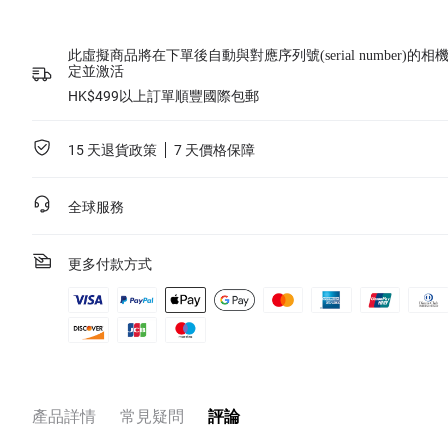
了解詳情
此服務適用於Insta360 ONE RS 1英吋全景套裝（不包括升級套裝）。
Insta360 Care 服務條款
。
此服務僅適用於您已經成功購買了Insta360產品，並且產品未激活或者
此虛擬商品將在下單後自動與對應序列號(serial number)的相
激活時間不超過15日。服務購買完成以後，服務協議將會發送到您的指
定並激活
定電郵地址，請您注意查收。
非Insta360正式發布的產品、合作項目或聯名產品不包括在內。
HK$499以上訂單順豐國際包郵
了解詳情
15 天退貨政策
7 天價格保障
全球服務
更多付款方式
產品詳情
常見疑問
評論