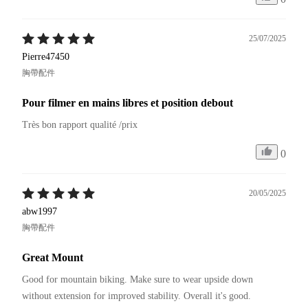
25/07/2025
Pierre47450
胸帶配件
Pour filmer en mains libres et position debout
Très bon rapport qualité /prix
0
20/05/2025
abw1997
胸帶配件
Great Mount
Good for mountain biking. Make sure to wear upside down 
without extension for improved stability. Overall it's good.