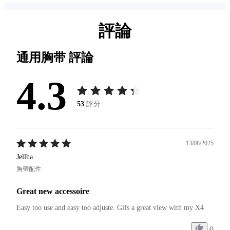
評論
通用胸带
評論
4.3
53
評分
13/08/2025
Jellha
胸帶配件
Great new accessoire
Easy too use and easy too adjuste. Gifs a great view with my X4 
0