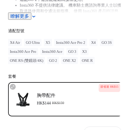
Insta360 不提供法律建議。 機車騎士應諮詢專業人士以獲
取道路使用和交通法規指導。 使用 Insta360 產品時請務
瞭解更多
必遵守當地法規。 Insta360 對於因不當使用其產品而可能
產生的任何法律問題不承擔任何責任。
與 GO Ultra 相容；需要 3三爪轉 1/4" 轉接器、GO Ultra
適配型號
磁性底座 或運動底座。
X4 Air
GO Ultra
X5
Insta360 Ace Pro 2
X4
GO 3S
Insta360 Ace Pro
Insta360 Ace
GO 3
X3
ONE RS (雙鏡頭/4K)
GO 2
ONE X2
ONE R
套餐
節省達 HK$15
胸帶配件
HK$144
HK$159