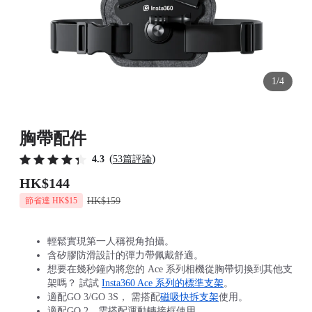
1/4
胸帶配件
(
)
4.3
53篇評論
HK$144
HK$159
節省達 HK$15
輕鬆實現第一人稱視角拍攝。
含矽膠防滑設計的彈力帶佩戴舒適。
想要在幾秒鐘內將您的 Ace 系列相機從胸帶切換到其他支
架嗎？ 試試
Insta360 Ace 系列的標準支架
。
適配GO 3/GO 3S， 需搭配
磁吸快拆支架
使用。
適配GO 2，需搭配運動轉接框使用。