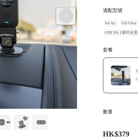
適配型號
X4 Air
GO Ultra
ONE RS 1英吋全
套餐
H
數量
HK$379