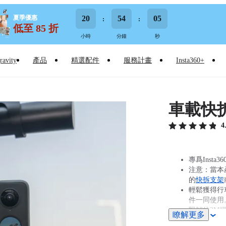
夏季優惠
20
54
03
低至 85 折
小時
分鐘
秒
ravity
產品
精選配件
服務計畫
Insta360+
車載快
4
專爲Insta
注意：當本產
的
快拆支架
輕鬆獲得行
件一同使用
堅韌的3M
瞭解更多