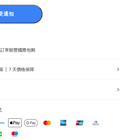
受通知
以上訂單順豐國際包郵
策
7 天價格保障
式