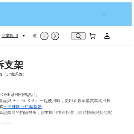
商業應用
運動專屬推薦
Trade-In
翻新機
拆支架
(
)
.9
17篇評論
360 ONE系列相機設計。
品與 Ace Pro & Ace 一起使用時，使用者必須購買單獨出售
或
三插腳轉 1/4" 轉接器
。
車記錄器的拍攝視角，需要時可快速拆裝，隨時轉而與其他配
。
膠面底座。