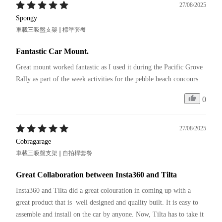
27/08/2025
Spongy
車載三吸盤支架 || 標準套餐
Fantastic Car Mount.
Great mount worked fantastic as I used it during the Pacific Grove 
Rally as part of the week activities for the pebble beach concours.
0
27/08/2025
Cobragarage
車載三吸盤支架 || 自拍桿套餐
Great Collaboration between Insta360 and Tilta
Insta360 and Tilta did a great colouration in coming up with a 
great product that is  well designed and quality built. It is easy to 
assemble and install on the car by anyone. Now, Tilta has to take it 