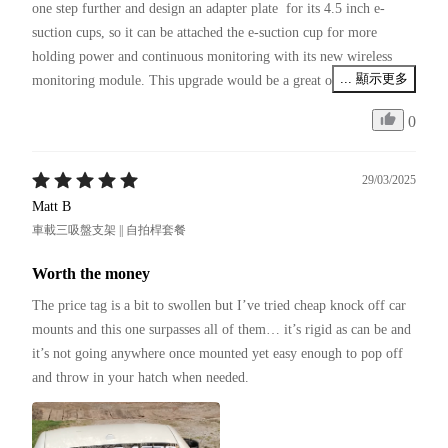
one step further and design an adapter plate  for its 4.5 inch e-
suction cups, so it can be attached the e-suction cup for more 
holding power and continuous monitoring with its new wireless 
... 顯示更多
monitoring module. This upgrade would be a great option. 
Notwithstanding, as it is now, it is still a great quality product.
0
29/03/2025
Matt B
車載三吸盤支架 || 自拍桿套餐
Worth the money
The price tag is a bit to swollen but I’ve tried cheap knock off car 
mounts and this one surpasses all of them… it’s rigid as can be and 
it’s not going anywhere once mounted yet easy enough to pop off 
and throw in your hatch when needed. 