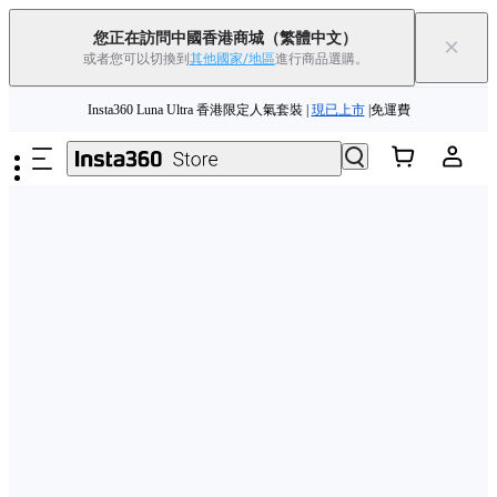
您正在訪問中國香港商城
（繁體中文）
×
或者您可以切換到
其他國家/地區
進行商品選購。
跳至主要內容
Insta360 Luna Ultra 香港限定人氣套裝 |
現已上市
|免運費
夏季優惠 | 精選商品低至
85
折 |
立即選購
Insta360 Luna Ultra |
現已上市
| 免運費
舊機換新機，享現金回饋或優惠券
|
了解更多
Insta360 Luna Ultra 香港限定人氣套裝 |
現已上市
|免運費