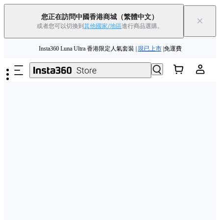
Insta360 Luna Ultra |
現已上市
| 免運費
您正在訪問中國香港商城
（繁體中文）
×
或者您可以切換到
其他國家/地區
進行商品選購。
舊機換新機，享現金回饋或優惠券
|
了解更多
跳至主要內容
Insta360 Luna Ultra 香港限定人氣套裝 |
現已上市
|免運費