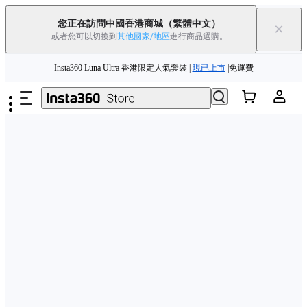
Insta360 Luna Ultra |
現已上市
| 免運費
您正在訪問中國香港商城
（繁體中文）
×
或者您可以切換到
其他國家/地區
進行商品選購。
舊機換新機，享現金回饋或優惠券
|
了解更多
跳至主要內容
Insta360 Luna Ultra 香港限定人氣套裝 |
現已上市
|免運費