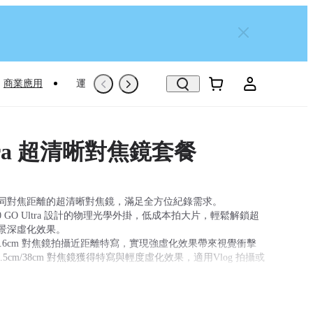
商業應用
運動專屬推薦
Trade-In
翻新機
ltra 超清晰對焦鏡套餐
同對焦距離的超清晰對焦鏡，滿足全方位紀錄需求。
a360 GO Ultra 設計的物理光學外掛，低成本拍大片，輕鬆解鎖超
景深虛化效果。
/11.6cm 對焦鏡拍攝近距離特寫，實現強虛化效果帶來視覺衝擊
1.5cm/38cm 對焦鏡獲得特寫與輕度虛化效果，適用Vlog 拍攝或
60官方光學設計，無損畫質，一扣即可安裝，即刻開拍。