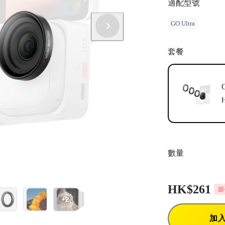
適配型號
GO Ultra
套餐
數量
HK$261
節
+2
加