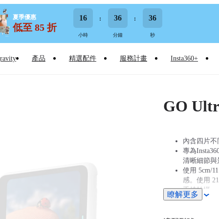
夏季優惠
16
36
35
低至 85 折
小時
分鐘
秒
ravity
產品
精選配件
服務計畫
Insta360+
GO U
內含四片不
專為Inst
清晰細節與
使用 5cm
感。使用 2
手持拍攝。
瞭解更多
Insta3