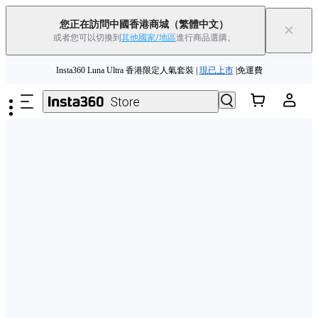
Insta360 Luna Ultra |
現已上市
| 免運費
您正在訪問中國香港商城
（繁體中文）
×
或者您可以切換到
其他國家/地區
進行商品選購。
舊機換新機，享現金回饋或優惠券
|
了解更多
跳至主要內容
Insta360 Luna Ultra 香港限定人氣套裝 |
現已上市
|免運費