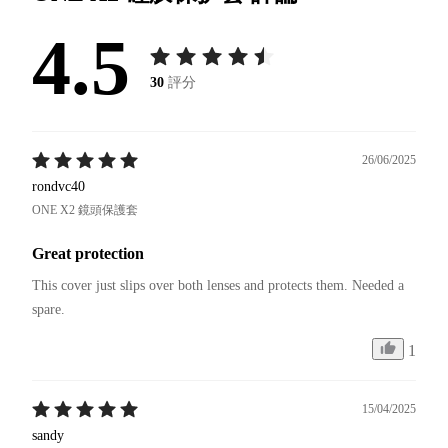
4.5
30
評分
26/06/2025
rondvc40
ONE X2 鏡頭保護套
Great protection
This cover just slips over both lenses and protects them. Needed a 
spare. 
1
15/04/2025
sandy