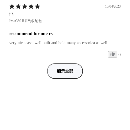
15/04/2023
jjh
Insta360 R系列收納包
recommend for one rs
very nice case. well built and hold many accessoriea as well.
0
顯示全部