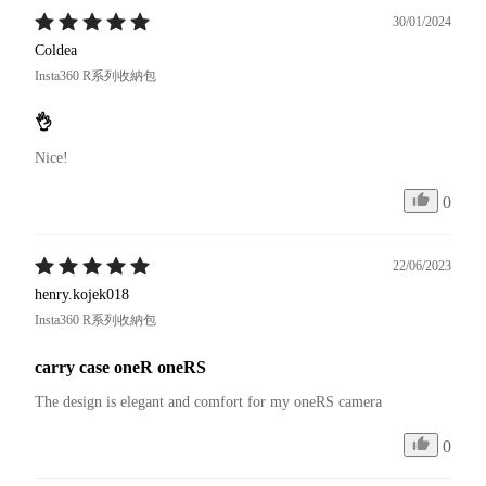
30/01/2024
Coldea
Insta360 R系列收納包
👌
Nice!
0
22/06/2023
henry.kojek018
Insta360 R系列收納包
carry case oneR oneRS
The design is elegant and comfort for my oneRS camera
0