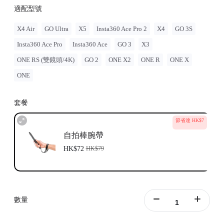
適配型號
X4 Air
GO Ultra
X5
Insta360 Ace Pro 2
X4
GO 3S
Insta360 Ace Pro
Insta360 Ace
GO 3
X3
ONE RS (雙鏡頭/4K)
GO 2
ONE X2
ONE R
ONE X
ONE
套餐
節省達 HK$7
自拍棒腕帶
HK$72
HK$79
數量