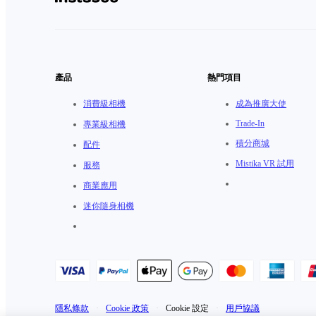
產品
熱門項目
消費級相機
成為推廣大使
Trade-In
專業級相機
積分商城
配件
Mistika VR 試用
服務
商業應用
迷你隨身相機
隱私條款
·
Cookie 政策
·
Cookie 設定
·
用戶協議