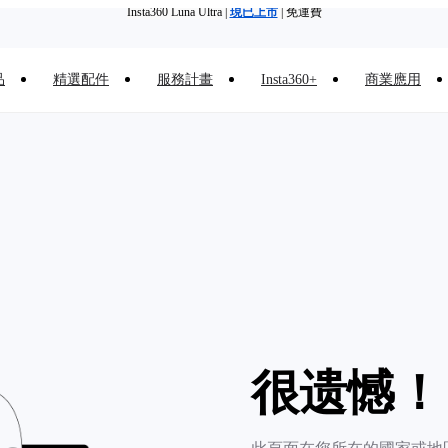
Insta360 Luna Ultra |
現已上市
| 免運費
舊機換新機，享現金回饋或優惠券
|
了解更多
品
精選配件
服務計畫
Insta360+
商業應用
Insta360 Luna Ultra 香港限定人氣套裝 |
現已上市
|免運費
很遗憾！