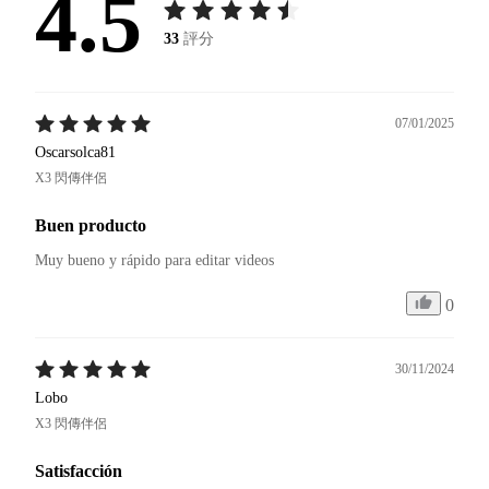
4.5
33
評分
07/01/2025
Oscarsolca81
X3 閃傳伴侶
Buen producto
Muy bueno y rápido para editar videos 
0
30/11/2024
Lobo
X3 閃傳伴侶
Satisfacción