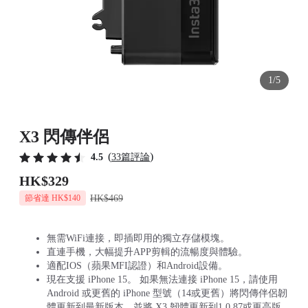
1/5
X3 閃傳伴侶
(
)
4.5
33篇評論
HK$329
HK$469
節省達 HK$140
無需WiFi連接，即插即用的獨立存儲模塊。
直連手機，大幅提升APP剪輯的流暢度與體驗。
適配IOS（蘋果MFI認證）和Android設備。
現在支援 iPhone 15。 如果無法連接 iPhone 15，請使用
Android 或更舊的 iPhone 型號（14或更舊）將閃傳伴侶韌
體更新到最新版本，並將 X3 韌體更新到1.0.87或更高版