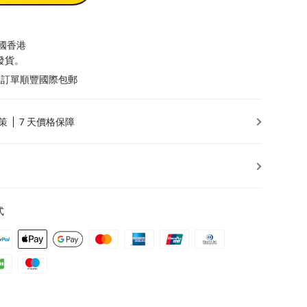
國香港
內發貨。
以上訂單順豐國際包郵
策
7 天價格保障
式