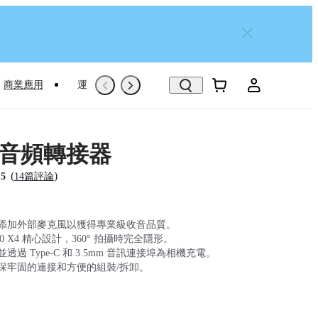
商業應用
運動專屬推薦
Trade-In
翻新機
電音頻轉接器
(
)
.5
14篇評論
添加外部麥克風以獲得專業級收音品質。
a360 X4 精心設計，360° 拍攝時完全隱形。
透過 Type-C 和 3.5mm 音訊連接埠為相機充電。
保牢固的連接和方便的組裝/拆卸。