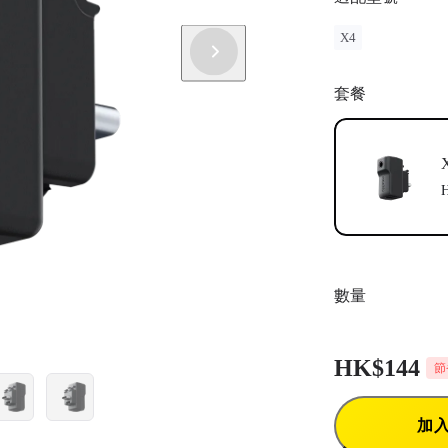
X4
套餐
數量
HK$144
節
加