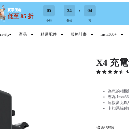
夏季優惠
05
34
03
低至 85 折
小時
分鐘
秒
ravity
產品
精選配件
服務計畫
Insta360+
X4 充
4
為您的相機
專為 Inst
連接麥克風並
卡扣系統確
適配型號