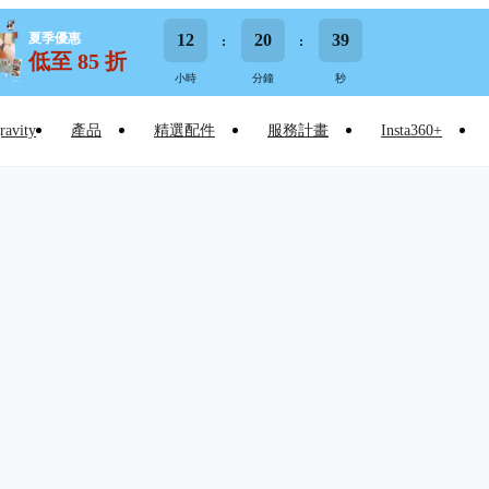
夏季優惠
12
20
39
低至 85 折
小時
分鐘
秒
ravity
產品
精選配件
服務計畫
Insta360+