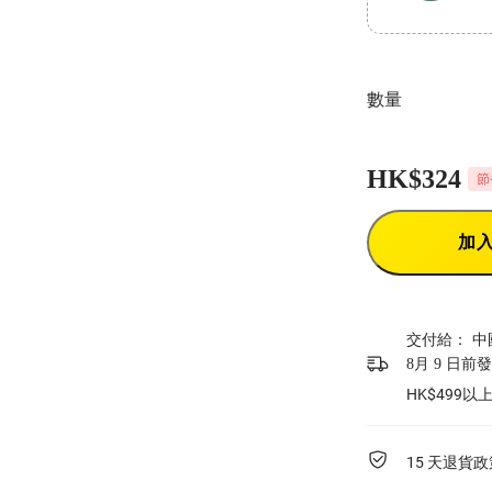
數量
HK$324
節
加
交付給：
中
8月 9 日前
HK$499
15 天退貨政