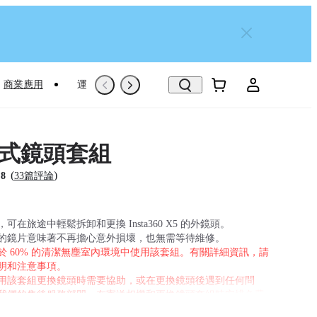
商業應用
運動專屬推薦
Trade-In
翻新機
卸式鏡頭套組
(
)
.8
33篇評論
可在旅途中輕鬆拆卸和更換 Insta360 X5 的外鏡頭。
的鏡片意味著不再擔心意外損壞，也無需等待維修。
於 60% 的清潔無塵室內環境中使用該套組。有關詳細資訊，請
明和注意事項。
用該套組更換鏡頭時需要協助，或在更換鏡頭後遇到任何問
我們的售後服務部門，在寄送相機和更換鏡頭套組時安排免費
意，如果您不將替換鏡頭套組與備用鏡頭一起發送，則需要支