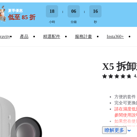
夏季優惠
18
06
15
低至 85 折
小時
分鐘
秒
ravity
產品
精選配件
服務計畫
Insta360+
X5 拆
4
方便的套件，
完全可更換
請在濕度低
參閱使用說
如果您在使
題，請聯絡
瞭解更多
更換。請注