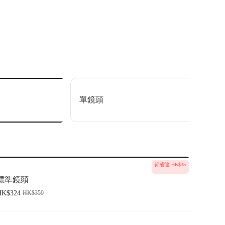
用。
差異可能影響成像效果，拍攝時出現眩光屬正常現象。
單鏡頭
節省達 HK$35
標準鏡頭
HK$324
HK$359