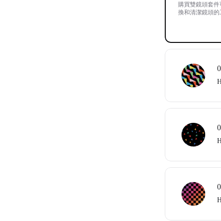
購買雙鏡頭套件可節
換和清潔鏡頭的
0
H
0
H
0
H