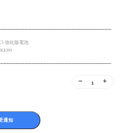
X5 強化版電池
K$399
受通知