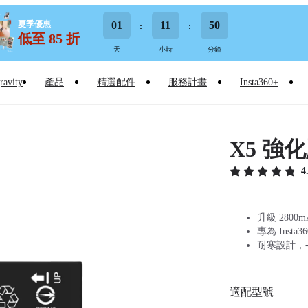
夏季優惠
01
11
50
低至 85 折
天
小時
分鐘
ravity
產品
精選配件
服務計畫
Insta360+
X5 強
4
升級 280
專為 Insta
耐寒設計，-
適配型號