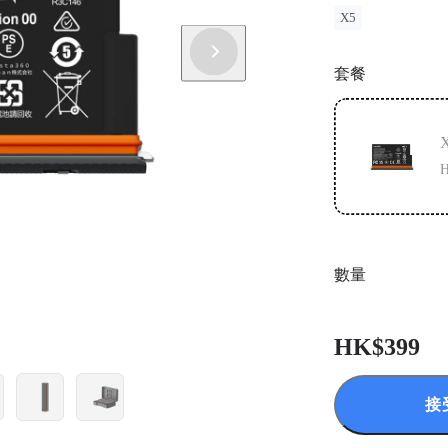
X5
套餐
H
數量
HK$399
接