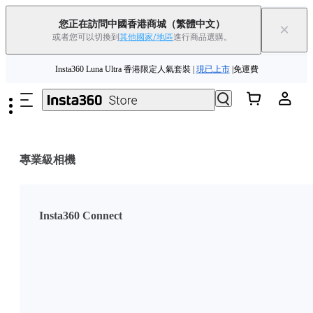
您正在訪問中國香港商城
（繁體中文）
×
或者您可以切換到
其他國家/地區
進行商品選購。
跳至主要內容
Insta360 Luna Ultra 香港限定人氣套裝 |
現已上市
|免運費
夏季優惠 | 精選商品低至
85
折 |
立即選購
Insta360 Luna Ultra |
現已上市
| 免運費
舊機換新機，享現金回饋或優惠券
|
了解更多
專業級相機
Insta360 Luna Ultra 香港限定人氣套裝 |
現已上市
|免運費
Insta360 Connect