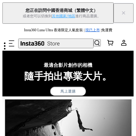
您正在訪問中國香港商城
（繁體中文）
×
或者您可以切換到
其他國家/地區
進行商品選購。
跳至主要內容
Insta360 Luna Ultra 香港限定人氣套裝 |
現已上市
|免運費
夏季優惠 | 精選商品低至
85
折 |
立即選購
Insta360 Luna Ultra |
現已上市
| 免運費
最適合影片創作的相機
舊機換新機，享現金回饋或優惠券
|
了解更多
隨手拍出專業大片。
Insta360 Luna Ultra 香港限定人氣套裝 |
現已上市
|免運費
馬上選購