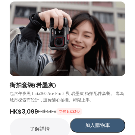
街拍套裝(岩墨灰)
包含午夜黑 Insta360 Ace Pro 2 與 岩墨灰 街拍配件套餐。 專為
城市探索而設計，讓你隨心拍攝、輕鬆上手。
HK$3,099
HK$3,439
立省 HK$340
加入購物車
了解詳情