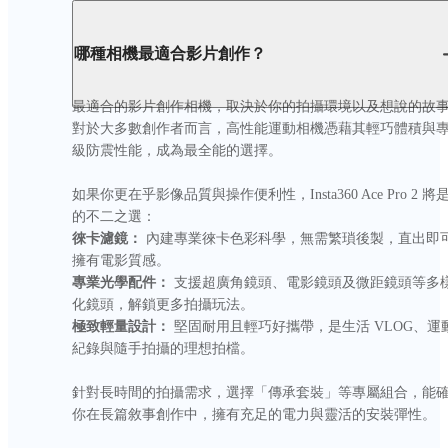
哪種相機最適合影片創作？
最適合的影片創作相機，取決於你的拍攝環境以及想說的故
對於大多數創作者而言，高性能運動相機憑藉其輕巧體積與
級防震性能，成為最全能的選擇。

如果你更在乎影像品質與操作便利性，Insta360 Ace Pro 2 將
徠卡濾鏡：
 內建專業徠卡色彩科學，無需繁瑣後製，直出即
專業光學配件：
 支援超廣角鏡頭、電影鏡頭及微距鏡頭等多
極致輕量設計：
 堅固耐用且輕巧好攜帶，是生活 VLOG、運
紀錄與隨手拍攝的理想拍檔。

針對長時間的拍攝需求，選擇「傳承套裝」等專屬組合，能
你在長篇敘事創作中，擁有充足的電力與靈活的安裝彈性。