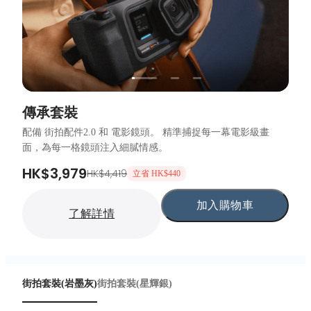
傳承套裝
配備 街拍配件2.0 和 電影鏡頭。 精準捕捉每一幕電影級畫
面，為每一格鏡頭注入細膩情感。
HK$3,979
HK$4,419
立省 HK$440
加入購物車
了解詳情
街拍套裝(岩墨灰)
街拍套裝(星輝銀)