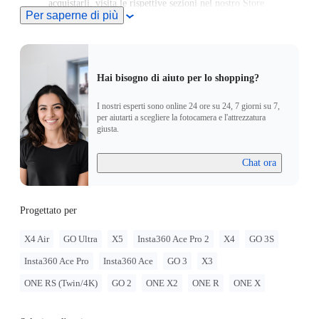
acquistarli, visita le rispettive sezioni nel nostro Store.
Per saperne di più
Hai bisogno di aiuto per lo shopping?
I nostri esperti sono online 24 ore su 24, 7 giorni su 7,
per aiutarti a scegliere la fotocamera e l'attrezzatura
giusta.
Chat ora
Progettato per
X4 Air
GO Ultra
X5
Insta360 Ace Pro 2
X4
GO 3S
Insta360 Ace Pro
Insta360 Ace
GO 3
X3
ONE RS (Twin/4K)
GO 2
ONE X2
ONE R
ONE X