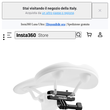
Stai visitando il negozio della Italy.
×
Acquista da
un altro paese o regione
.
Salta al contenuto principale
Insta360 Luna Ultra |
Disponibile ora
| Spedizione gratuita
Permuta il tuo vecchio dispositivo e ottieni denaro per il tuo nuovo acquisto.｜
Scopri di più
Need shopping help? |
Chat with our experts now!
Insta360 Luna Ultra |
Disponibile ora
| Spedizione gratuita