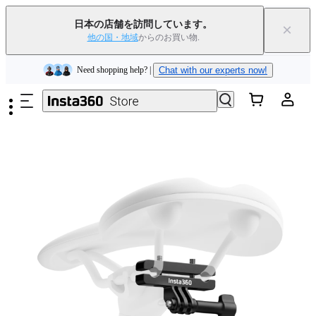
Insta360 Luna Ultra｜
発売中
｜送料無料
日本の店舗を訪問しています。
×
下取りで旧デバイスを出すと、新規購入でキャッシュバックまたはクー
他の国・地域
からのお買い物.
ポンを獲得できます
｜
詳細を見る
メインコンテンツへスキップ
Need shopping help? |
Chat with our experts now!
Insta360 Luna Ultra｜
発売中
｜送料無料