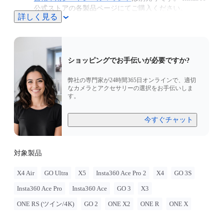
公式ストアの各製品ページにてご購入ください。
詳しく見る
ショッピングでお手伝いが必要ですか?
弊社の専門家が24時間365日オンラインで、適切
なカメラとアクセサリーの選択をお手伝いしま
す。
今すぐチャット
対象製品
X4 Air
GO Ultra
X5
Insta360 Ace Pro 2
X4
GO 3S
Insta360 Ace Pro
Insta360 Ace
GO 3
X3
ONE RS (ツイン/4K)
GO 2
ONE X2
ONE R
ONE X