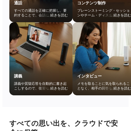
通話
コンテンツ制作
すべての通話を正確に把握し、要
ブレーンストーミング・セッショ
約することで、会話に集中しなが
...
続きを読む
ンやチーム・ディスカッションを
...
続きを読む
ら、重要なポイントを後で簡単に
テキストで記録できます。 アイデ
確認することができます。
アを整理し、創造的な閃きを簡単
に保存します。
講義
インタビュー
講義や質疑応答を自動的に書き起
メモを取ることに気を取られるこ
こしするので、復習やノートの整
...
続きを読む
となく、相手の回答を簡単に記録
...
続きを読む
理が簡単にできます。 重要な概念
し、確認することができます。
を素早く検索し、学習効率を高め
ます。
すべての思い出を、クラウドで安