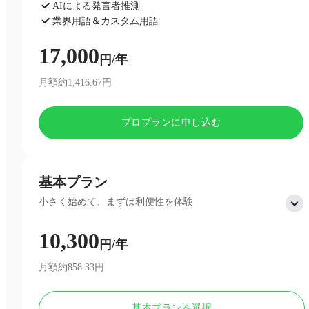
AIによる発言者推測
業界用語＆カスタム用語
AIチャット
17,000
/年
円
月額約1,416.67円
プロプランに申し込む
基本プラン
小さく始めて、まずは利便性を体験
10,300
サービス内容：
/年
円
300分 AI文字起こし
プロ向けAI要約テンプレート
月額約858.33円
1ページ要約
無制限クラウドストレージ
基本プランを選択