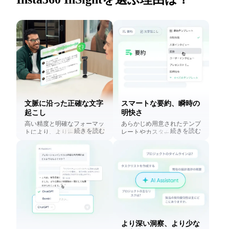
文脈に沿った正確な文字
スマートな要約、瞬時の
起こし
明快さ
高い精度と明確なフォーマッ
あらかじめ用意されたテンプ
...
続きを読む
...
続きを読む
トにより、より迅速なレビュ
レートやカスタムテンプレー
ーと文脈の把握が可能になり
トを使って、数秒でアクショ
ます。
ンアイテム付きのクリーンで
プロフェッショナルな要約を
作成します。
より深い洞察、より少な