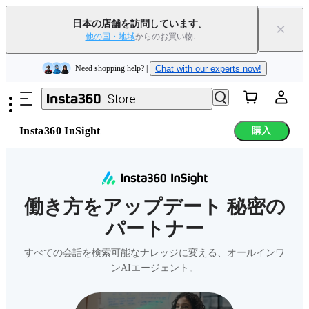
日本の店舗を訪問しています。
×
他の国・地域
からのお買い物.
メインコンテンツへスキップ
Insta360 Luna Ultra｜
発売中
｜送料無料
下取りで旧デバイスを出すと、新規購入でキャッシュバックまたはクー
ポンを獲得できます
｜
詳細を見る
Need shopping help? |
Chat with our experts now!
Insta360 InSight
購入
Insta360 Luna Ultra｜
発売中
｜送料無料
働き方をアップデート 秘密の
パートナー
すべての会話を検索可能なナレッジに変える、オールインワ
ンAIエージェント。