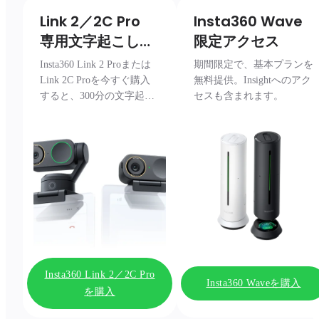
Link 2／2C Pro 

Insta360 Wave

専用文字起こし特
限定アクセス
典パック
Insta360 Link 2 Proまたは
期間限定で、基本プランを
Link 2C Proを今すぐ購入
無料提供。Insightへのアク
すると、300分の文字起こ
セスも含まれます。
しパッケージを無料でプレ
ゼント。
Insta360 Link 2／2C Pro
Insta360 Waveを購入
を購入