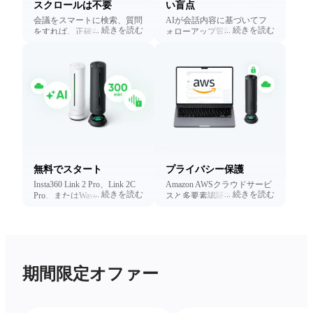
スクロールは不要
い盲点
会議をスマートに検索、質問
AIが会話内容に基づいてフ
...
続きを読む
...
続きを読む
をすれば、正確なタイムスタ
ォローアップ質問を提案しま
ンプにリンクした追跡可能な
す。 掘り下げなくても、最
回答が得られます。
も重要なことを明らかにしま
す。
無料でスタート
プライバシー保護
Insta360 Link 2 Pro、Link 2C
Amazon AWSクラウドサービ
...
続きを読む
...
続きを読む
Pro、またはWaveを購入する
スと多要素認証でプライバシ
と、文字起こし＆要約の無料
ーを保護。
利用分をプレゼント（期間限
定）。いつでもアップグレー
ド可能。
期間限定オファー