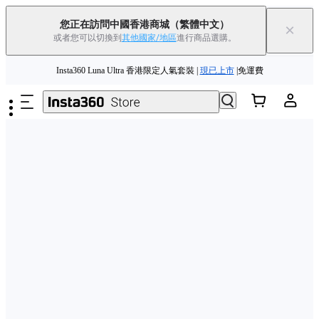
Insta360 Luna Ultra |
現已上市
| 免運費
您正在訪問中國香港商城
（繁體中文）
×
或者您可以切換到
其他國家/地區
進行商品選購。
舊機換新機，享現金回饋或優惠券
|
了解更多
跳至主要內容
Insta360 Luna Ultra 香港限定人氣套裝 |
現已上市
|免運費